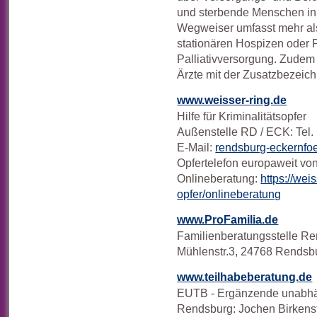
und sterbende Menschen in 
Wegweiser umfasst mehr als
stationären Hospizen oder 
Palliativversorgung. Zudem
Ärzte mit der Zusatzbezeich
www.weisser-ring.de
Hilfe für Kriminalitätsopfer
Außenstelle RD / ECK: Tel
E-Mail:
rendsburg-eckernfoe
Opfertelefon europaweit von
Onlineberatung:
https://weis
opfer/onlineberatung
www.ProFamilia.de
Familienberatungsstelle R
Mühlenstr.3, 24768 Rendsb
www.teilhabeberatung.de
EUTB - Ergänzende unabhä
Rendsburg: Jochen Birkenst