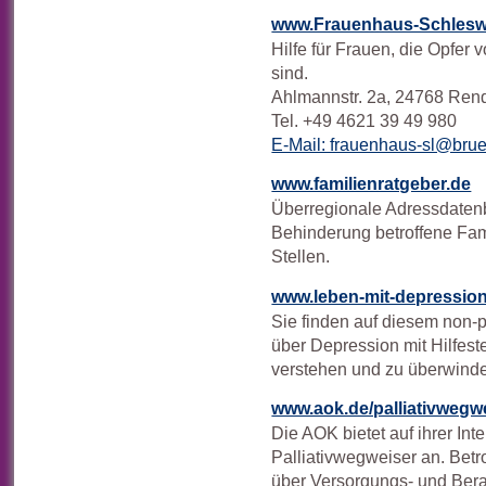
www.Frauenhaus-Schlesw
Hilfe für Frauen, die Opfer
sind.
Ahlmannstr. 2a, 24768 Ren
Tel. +49 4621 39 49 980
E-Mail: frauenhaus-sl@bru
www.familienratgeber.de
Überregionale Adressdatenba
Behinderung betroffene Fam
Stellen.
www.leben-mit-depression
Sie finden auf diesem non-p
über Depression mit Hilfest
verstehen und zu überwind
www.aok.de/palliativwegw
Die AOK bietet auf ihrer In
Palliativwegweiser an. Bet
über Versorgungs- und Ber