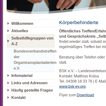
Körperbehinderte
Willkommen
Aktuelles
Öffentliches Treffen/Erf
und Gesprächskreis „Sel
Selbsthilfegruppen von
findet wieder statt, sobald 
A-Z
regelmäßiges Treffen bei m
Bundesverbandstreffen
der
Beratung über Telefon oder T
statt.
Organtransplantatierten
e.V.
BSK e.V. – Landesvertretun
Infomaterial
Kontakt: Matthias Krása
Tel. 04308 18 33 76 | E-Mai
Links und Adressen
www.bsk-ev.org
Häufig gestellte Fragen
Flyer zum
Download
Kontakt