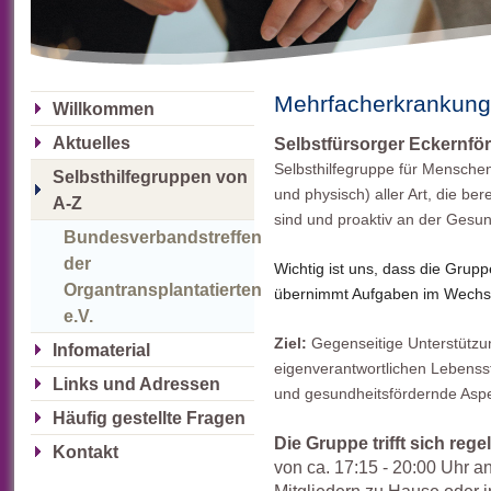
Mehrfacherkrankun
Willkommen
Aktuelles
Selbstfürsorger Eckernfö
Selbsthilfegruppe für Mensche
Selbsthilfegruppen von
und physisch) aller Art, die ber
A-Z
sind und proaktiv an der Gesu
Bundesverbandstreffen
der
Wichtig ist uns, dass die Grupp
Organtransplantatierten
übernimmt Aufgaben im Wechs
e.V.
Ziel:
Gegenseitige Unterstützu
Infomaterial
eigenverantwortlichen Lebensst
Links und Adressen
und gesundheitsfördernde Asp
Häufig gestellte Fragen
Die Gruppe trifft sich reg
Kontakt
von ca. 17:15 - 20:00 Uhr a
Mitgliedern zu Hause oder i